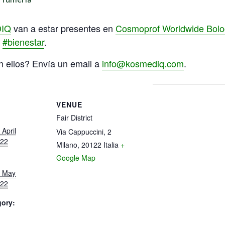
IQ
van a estar presentes en
Cosmoprof Worldwide Bol
y
#bienestar
.
n ellos? Envía un email a
info@kosmediq.com
.
VENUE
Fair District
April
Via Cappuccini, 2
022
Milano
,
20122
Italia
+
Google Map
0 May
022
gory: