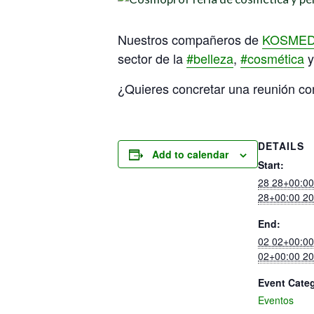
Nuestros compañeros de
KOSMED
sector de la
#belleza
,
#cosmética
¿Quieres concretar una reunión co
DETAILS
Add to calendar
Start:
28 28+00:00 
28+00:00 2
End:
02 02+00:0
02+00:00 2
Event Cate
Eventos