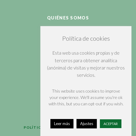
QUIÉNES SOMOS
PRODUCTOS
Política de cookies
CLIENTES
Esta web usa cookies propias y de
EQUIPO
terceros para obtener analítica
(anónima) de visitas y mejorar nuestros
CONTACTAR
servicios.
(+34)984109122
This website uses cookies to improve
your experience. We'll assume you're ok
LINKEDIN
with this, but you can opt-out if you wish.
Leer más
Ajustes
ACEPTAR
POLÍTICA DE PRIVACIDAD
AVISO LEGAL
POLÍTICA DE COOKIES