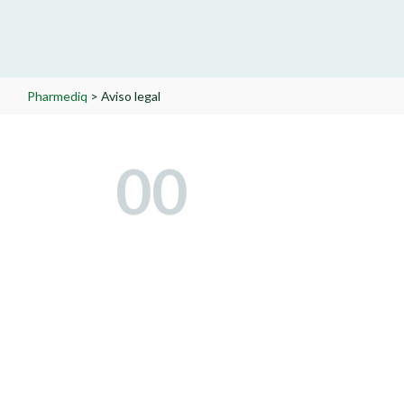
Pharmediq
>
Aviso legal
0
0