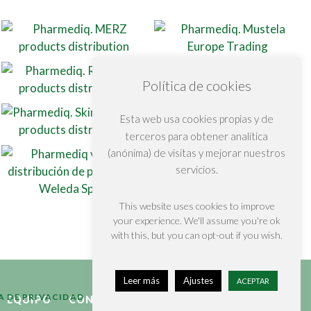
Política de cookies
Esta web usa cookies propias y de
terceros para obtener analítica
(anónima) de visitas y mejorar nuestros
servicios.
This website uses cookies to improve
your experience. We'll assume you're ok
with this, but you can opt-out if you wish.
Leer más
Ajustes
ACEPTAR
A DE PRIVACIDAD
AVISO LEGAL
POLÍTICA DE COOKIES
LINK
EQUIPO
CONTACTAR
(+34)984109122