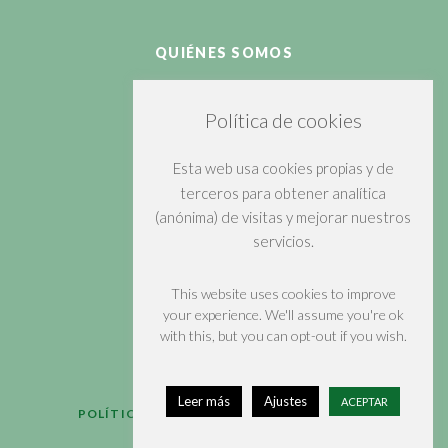
QUIÉNES SOMOS
PRODUCTOS
Política de cookies
CLIENTES
Esta web usa cookies propias y de
EQUIPO
terceros para obtener analítica
(anónima) de visitas y mejorar nuestros
CONTACTAR
servicios.
(+34)984109122
This website uses cookies to improve
your experience. We'll assume you're ok
LINKEDIN
with this, but you can opt-out if you wish.
Leer más
Ajustes
ACEPTAR
POLÍTICA DE PRIVACIDAD
AVISO LEGAL
POLÍTICA DE COOKIES