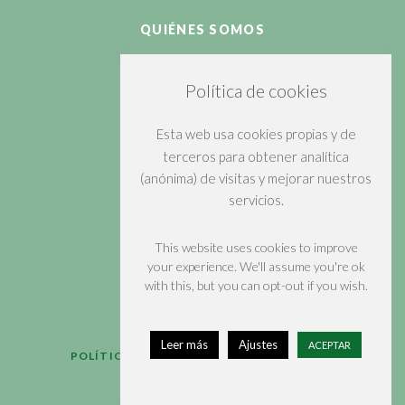
QUIÉNES SOMOS
PRODUCTOS
Política de cookies
CLIENTES
Esta web usa cookies propias y de
EQUIPO
terceros para obtener analítica
(anónima) de visitas y mejorar nuestros
CONTACTAR
servicios.
(+34)984109122
This website uses cookies to improve
your experience. We'll assume you're ok
LINKEDIN
with this, but you can opt-out if you wish.
Leer más
Ajustes
ACEPTAR
POLÍTICA DE PRIVACIDAD
AVISO LEGAL
POLÍTICA DE COOKIES