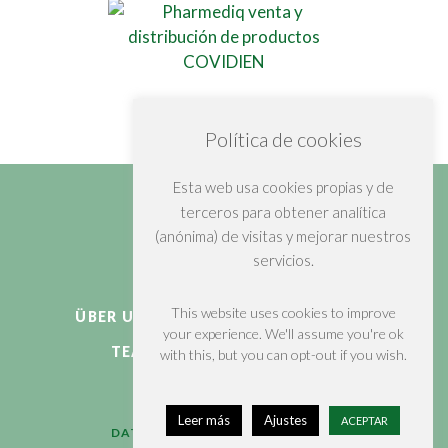
Política de cookies
Esta web usa cookies propias y de
terceros para obtener analítica
(anónima) de visitas y mejorar nuestros
servicios.
This website uses cookies to improve
ÜBER UNS
PRODUZIEREN
KUNDEN
your experience. We'll assume you're ok
LINKEDIN
TEAM
(+34)984109122
with this, but you can opt-out if you wish.
Leer más
Ajustes
ACEPTAR
DATENSCHUTZ-BESTIMMUNGEN